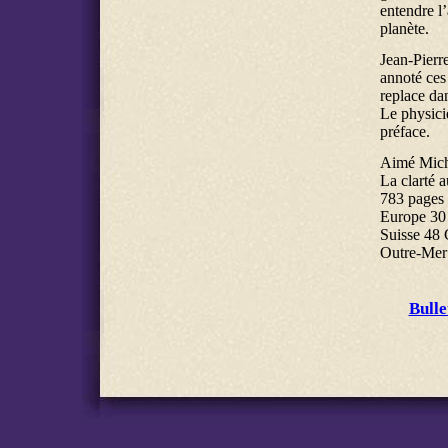
entendre l
planète.
Jean-Pierr
annoté ces 
replace da
Le physici
préface.
Aimé Mich
La clarté 
783 pages
Europe 30 
Suisse 48
Outre-Mer 
Bull