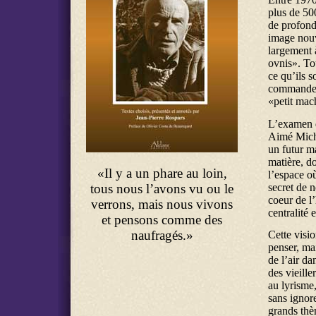
plus de 50
de profond
image nouv
largement 
ovnis». Tou
ce qu’ils s
commande to
«petit mach
L’examen d
Aimé Miche
un futur ma
matière, d
«Il y a un phare au loin,
l’espace o
tous nous l’avons vu ou le
secret de 
coeur de l
verrons, mais nous vivons
centralité 
et pensons comme des
naufragés.»
Cette visi
penser, ma
de l’air da
des vieill
au lyrisme,
sans ignor
grands thè